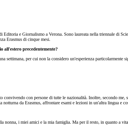
 di Editoria e Giornalismo a Verona. Sono laureata nella triennale di Sc
ienza Erasmus di cinque mesi.
udio all'estero precedentemente?
na settimana, per cui non la considero un'esperienza particolarmente sig
o convivendo con persone di tutte le nazionalità. Inoltre, secondo me, si
vita notturna da Erasmus, affrontare esami e lezioni in un'altra lingua e
 nonna, i miei amici e la mia famiglia. Ma per il resto, in quanto a vit