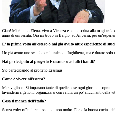
Ciao! Mi chiamo Elena, vivo a Vicenza e sono iscritta alla magistrale
anno di università. Ora mi trovo in Belgio, ad Anversa, per un'esper
E' la prima volta all'estero o hai già avuto altre esperienze di st
Ho già avuto uno scambio culturale con Inghilterra, ma è durato solo u
Hai partecipato al progetto Erasmus o ad altri bandi?
Sto partecipando al progetto Erasmus.
Come è vivere all'estero?
Meraviglioso. Si imparano tante di quelle cose ogni giorno... soprattutt
lavanderia a gettoni, organizzarsi con i ritmi un po' allucinanti della 
Cosa ti manca dell'Italia?
Senza voler offendere nessuno... non molto. Forse la buona cucina della