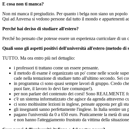
E cosa non ti manca?
Non mi manca il pregiudizio. Per quanto i belga non siano un popolo part
Qui ad Anversa si vedono persone dal tutto il mondo e appartenenti ad 
Perché hai deciso di studiare all'estero?
Perché ho pensato che potesse essere un esperienza curricolare di un c
Quali sono gli aspetti positivi dell'università all'estero (metodo di 
TUTTO. Ma ora entro più nel dettaglio:
i professori ti trattano come un essere pensante.
il metodo di esame è organizzato un po' come nelle scuole superi
cade nella tentazione di studiare tutto all'ultimo secondo. Sei cos
in programma ci sono quasi sempre lavori di gruppo. Credo che s
puoi fare, il lavoro lo devi fare comunque!).
per non parlare del contenuto dei corsi! Sono REALMENTE forma
c'è un sistema informatizzato che agisce da agenda attraverso cui
ci sono moltissime lezioni in inglese, pensate apposta per gli s
gli insegnanti sanno perfettamente l'inglese. In Italia sentire un 
pagano l'università da 0 a 650 euro. Praticamente la metà di u
e non hanno l'atteggiamento frustrato da vittima della situazione