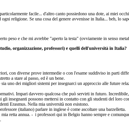
icolarmente facile... d'altro canto possiedono una dote, ai miei occhi, i
ogni religione. Se una cosa del genere avvenisse in Italia... beh, lo sap
erto peso e che mi avrebbe "aperto la testa" (ovviamente in senso metaf
studio, organizzazione, professori) e quelli dell'università in Italia?
ori, con diverse prove intermedie o con l'esame suddiviso in parti diffe
tretto a stare al passo, ed è un bene.
ia uno dei migliori sistemi per insegnarci un approccio alle future rela
tivi. Impari davvero qualcosa che può servirti in futuro. Incredibile
 gli insegnanti possono mettersi in contatto con gli studenti del loro co
tudenti Erasmus. Nella mia università non esistono.
professore (italiano) parlare in inglese è come ascoltare una barzelletta.
na mia retta annua. - i professori qui in Belgio hanno sempre e comunq
.